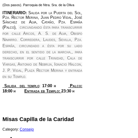
(Dos pasos). Parroquia de Ntra. Sra. de la Oliva
ITINERARIO:
Salida por la Puerta del Sol,
Pza. Rector Merina, Juan Pedro Vidal, José
Sánchez de Alva, Cataño, Pza. España
(Palco),
circundando ésta para transcurrir
por calle Arcos, A. S. de Alva, Obispo
Navarro. Corredera, Laudes, Sevilla, Pza.
España, circundado a ésta por su lado
derecho, en el sentido de la marcha,, para
transcurrir por calle Trinidad, Cala de
Vargas, Antonio de Nebrija, Ignacio Halcon,
J. P. Vidal, Plaza Rector Merina y entrada
en su Templo.
Salida
del templo
:
17:00 h
Palco:
18:00 h
Entrada eb Templo:
23:30 h
Misas Capilla de la Caridad
Category:
Consejo