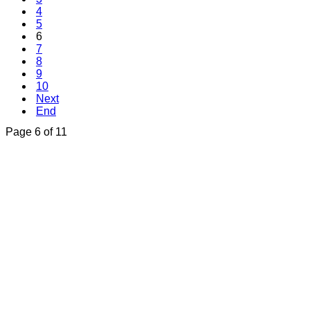
4
5
6
7
8
9
10
Next
End
Page 6 of 11