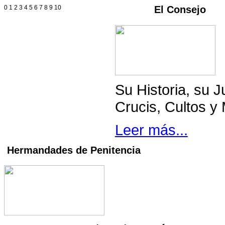
0
1
2
3
4
5
6
7
8
9
10
El Consejo
Su Historia, su J
Crucis, Cultos y M
Leer más...
Hermandades de Penitencia